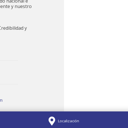
do nacional e
iente y nuestro
redibilidad y
om
Localización