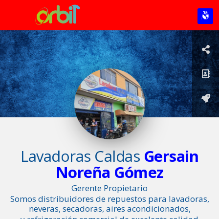
Lavadoras Caldas
Gersain
Noreña Gómez
Gerente Propietario
Somos distribuidores de repuestos para lavadoras,
neveras, secadoras, aires acondicionados,