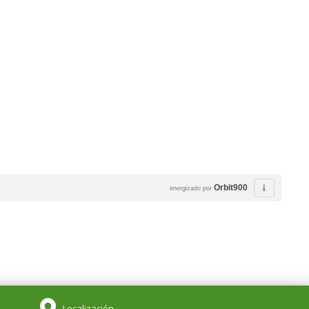
Orbit900
energizado por
Localización