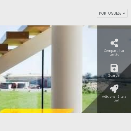
PORTUGUESE
Compartilhar
cartão
Guardar
Adicionar à tela
inicial