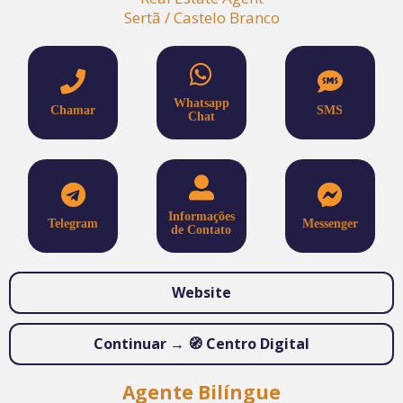
Sertã / Castelo Branco
Whatsapp
Chamar
SMS
Chat
Informações
Telegram
Messenger
de Contato
Website
Continuar → 🧭 Centro Digital
Agente Bilíngue