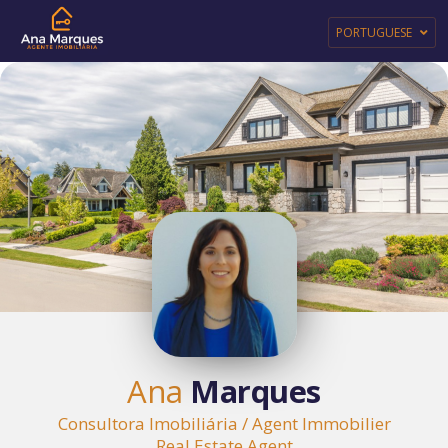
PORTUGUESE
Ana
Marques
Consultora Imobiliária / Agent Immobilier
Real Estate Agent