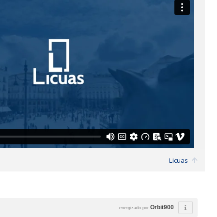
Licuas
Orbit900
energizado por