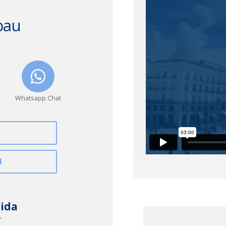
bau
Whatsapp Chat
l
ida