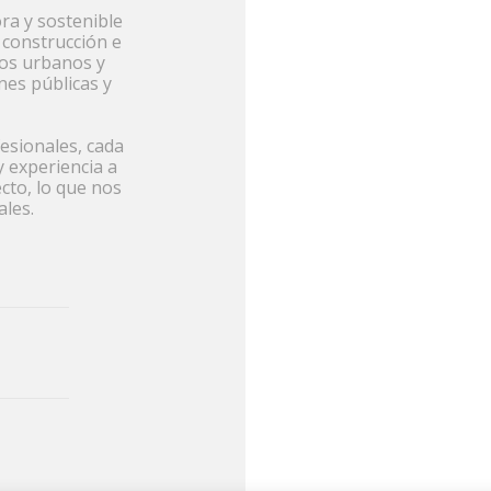
a y sostenible
 construcción e
cios urbanos y
nes públicas y
esionales, cada
y experiencia a
ecto, lo que nos
ales.