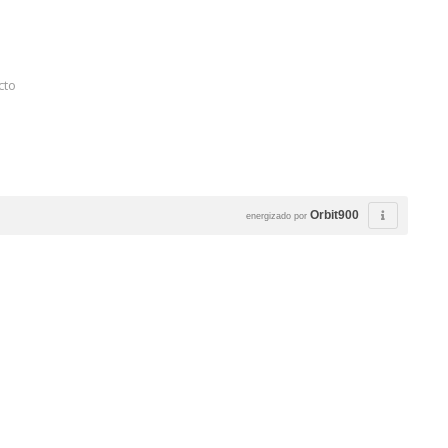
cto
Orbit900
energizado por